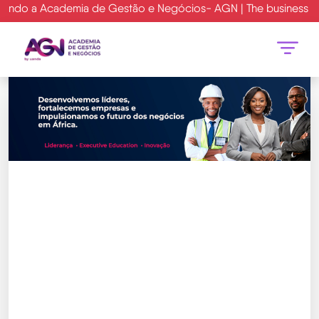
ia de Gestão e Negócios- AGN | The business school for Afric