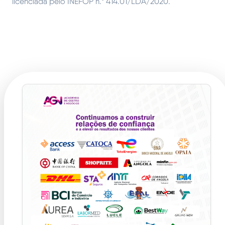
licenciada pelo INEFOP n.º 414.01/LDA/2020.