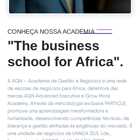
CONHEÇA NOSSA ACADEMIA
"The business
school for Africa".
A AGN – Academia de Gestão e Negócios é uma rede
de escolas de negócios para África, detentora das
marcas AGN Advanced Executive e Grow More
Academy. Através da metodologia exclusiva PARTICLE,
promove uma aprendizagem transformadora e
humanizada, desenvolvendo competências técnicas, de
liderança e gestão alinhadas às exigências do mercado. É
uma unidade de negócios da UANDA (SU), Lda.,