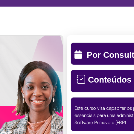
Por Consul
Conteúdos
Este curso visa capacitar o
essenciais para uma administ
Software Primavera (ERP)