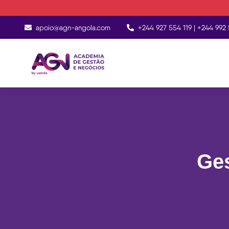
apoio@agn-angola.com
+244 927 554 119 | +244 992 
Ge