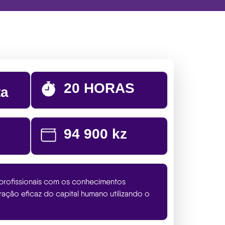
20 HORAS
ta
94 900 kz
s profissionais com os conhecimentos
ração eficaz do capital humano utilizando o