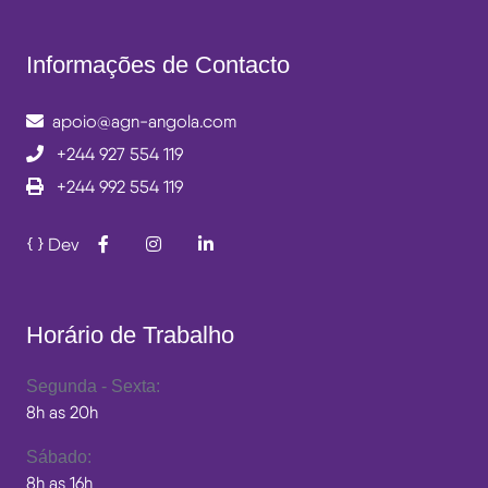
Informações de Contacto
apoio@agn-angola.com
+244 927 554 119
+244 992 554 119
Dev
Horário de Trabalho
Segunda - Sexta:
8h as 20h
Sábado:
8h as 16h