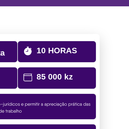
10 HORAS
ta
85 000 kz
jurídicos e permitir a apreciação prática das
de trabalho