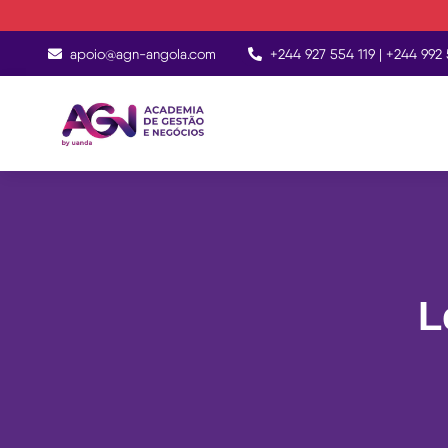
apoio@agn-angola.com
+244 927 554 119 | +244 992 
L